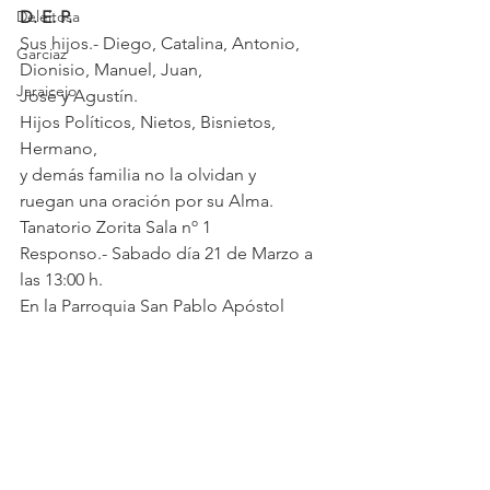
Deleitosa
D. E. P.
Sus hijos.- Diego, Catalina, Antonio, 
Garciaz
Dionisio, Manuel, Juan,
Jaraicejo
José y Agustín.
Hijos Políticos, Nietos, Bisnietos, 
Hermano,
y demás familia no la olvidan y
ruegan una oración por su Alma.
Tanatorio Zorita Sala nº 1
Responso.- Sabado día 21 de Marzo a 
las 13:00 h.
En la Parroquia San Pablo Apóstol