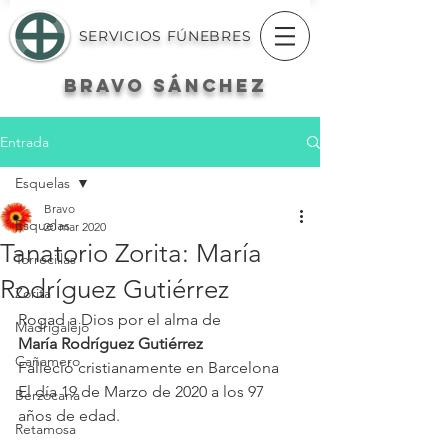
SERVICIOS FÚNEBRES
BRAVO
SÁNCHEZ
Entrada
Esquelas
Bravo
Esquelas
20 mar 2020
Tanatorio Zorita: María
Torrecillas
Rodríguez Gutiérrez
Zorita
Rogad a Dios por el alma de
Madrigalejo
María Rodríguez Gutiérrez
Cañamero
Falleció cristianamente en Barcelona
El día 19 de Marzo de 2020 a los 97 
Berzocana
años de edad.
Retamosa