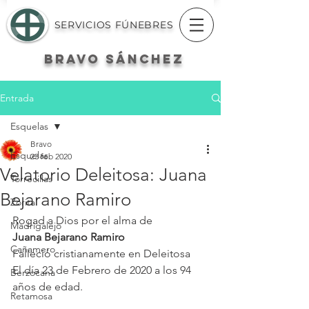
SERVICIOS FÚNEBRES
BRAVO
SÁNCHEZ
Entrada
Esquelas
Bravo
Esquelas
23 feb 2020
Velatorio Deleitosa: Juana
Torrecillas
Bejarano Ramiro
Zorita
Rogad a Dios por el alma de
Madrigalejo
Juana Bejarano Ramiro
Cañamero
Falleció cristianamente en Deleitosa
El día 23 de Febrero de 2020 a los 94 
Berzocana
años de edad.
Retamosa