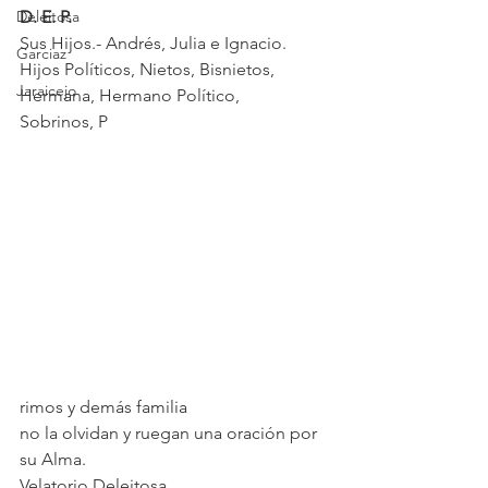
Deleitosa
D. E. P.
Sus Hijos.- Andrés, Julia e Ignacio.
Garciaz
Hijos Políticos, Nietos, Bisnietos,
Jaraicejo
Hermana, Hermano Político,
Sobrinos, P
rimos y demás familia
no la olvidan y ruegan una oración por 
su Alma.
Velatorio Deleitosa