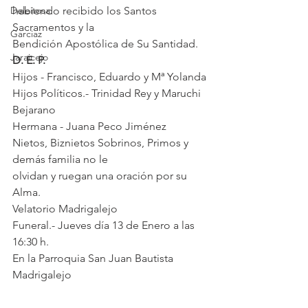
Deleitosa
habiendo recibido los Santos 
Sacramentos y la 
Garciaz
Bendición Apostólica de Su Santidad.
Jaraicejo
D. E. P.
Hijos - Francisco, Eduardo y Mª Yolanda
Hijos Políticos.- Trinidad Rey y Maruchi 
Bejarano
Hermana - Juana Peco Jiménez
Nietos, Biznietos Sobrinos, Primos y 
demás familia no le
olvidan y ruegan una oración por su 
Alma.
Velatorio Madrigalejo
Funeral.- Jueves día 13 de Enero a las 
16:30 h.
En la Parroquia San Juan Bautista
Madrigalejo