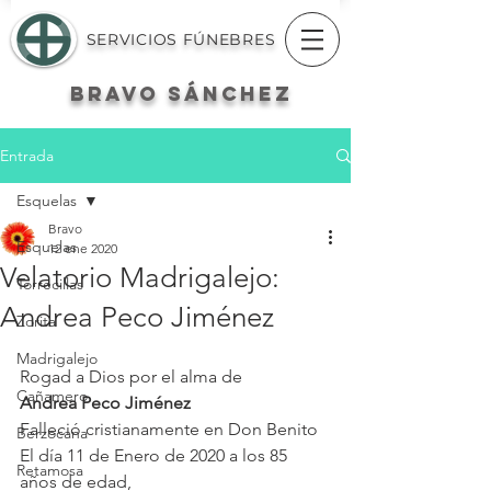
SERVICIOS FÚNEBRES
BRAVO
SÁNCHEZ
Entrada
Esquelas
Bravo
Esquelas
12 ene 2020
Velatorio Madrigalejo:
Torrecillas
Andrea Peco Jiménez
Zorita
Madrigalejo
Rogad a Dios por el alma de
Cañamero
Andrea Peco Jiménez
Falleció cristianamente en Don Benito
Berzocana
El día 11 de Enero de 2020 a los 85 
Retamosa
años de edad,