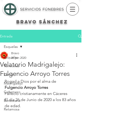
SERVICIOS FÚNEBRES
BRAVO
SÁNCHEZ
Entrada
Esquelas
Bravo
Esquelas
26 jun 2020
Velatorio Madrigalejo:
Torrecillas
Fulgencio Arroyo Torres
Zorita
Rogad a Dios por el alma de
Madrigalejo
Fulgencio Arroyo Torres
Cañamero
Falleció cristianamente en Cáceres
El día 26 de Junio de 2020 a los 83 años 
Berzocana
de edad.
Retamosa