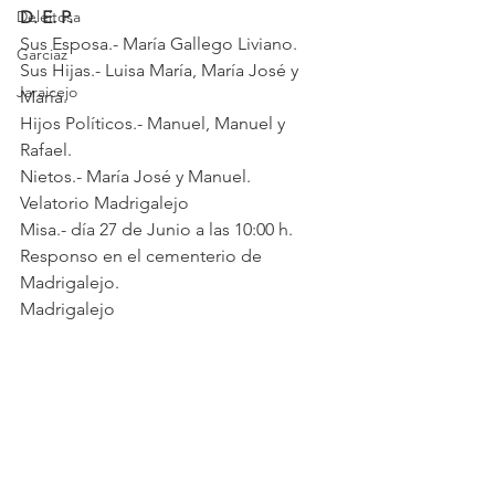
Deleitosa
D. E. P.
Sus Esposa.- María Gallego Liviano.
Garciaz
Sus Hijas.- Luisa María, María José y 
Jaraicejo
María.
Hijos Políticos.- Manuel, Manuel y 
Rafael.
Nietos.- María José y Manuel.
Velatorio Madrigalejo
Misa.- día 27 de Junio a las 10:00 h.
Responso en el cementerio de 
Madrigalejo.
Madrigalejo