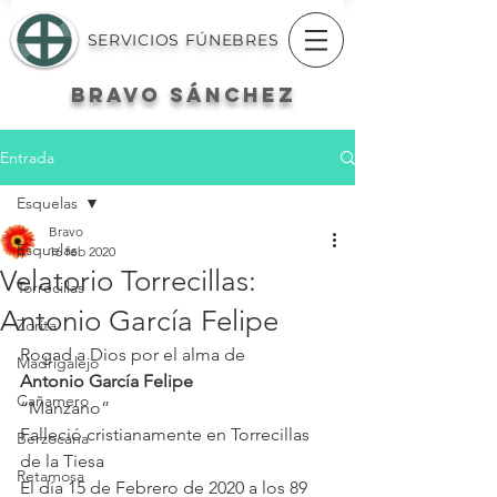
SERVICIOS FÚNEBRES
BRAVO
SÁNCHEZ
Entrada
Esquelas
Bravo
Esquelas
16 feb 2020
Velatorio Torrecillas:
Torrecillas
Antonio García Felipe
Zorita
Rogad a Dios por el alma de
Madrigalejo
Antonio García Felipe
Cañamero
“Manzano”
Falleció cristianamente en Torrecillas 
Berzocana
de la Tiesa
Retamosa
El día 15 de Febrero de 2020 a los 89 