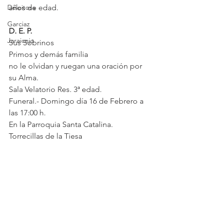
Deleitosa
años de edad.
Garciaz
D. E. P.
Jaraicejo
Sus Sobrinos
Primos y demás familia
no le olvidan y ruegan una oración por 
su Alma.
Sala Velatorio Res. 3ª edad.
Funeral.- Domingo día 16 de Febrero a 
las 17:00 h.
En la Parroquia Santa Catalina.
Torrecillas de la Tiesa