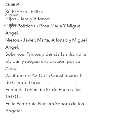
Deleitosa
D. E. P.
Su Esposa.- Felisa.
Garciaz
Hijos.- Tere y Alfonso.
Jaraicejo
Hijos Políticos.- Rosa María Y Miguel 
Ángel.
Nietos.- Javier, Marta, Alfonso y Miguel 
Ángel.
Sobrinos, Primos y demás familia no le
olvidan y ruegan una oración por su 
Alma.
Velatorio en Av. De la Constitución, 8 
de Campo Lugar
Funeral.- Lunes día 27 de Enero a las 
16:00 h.
En la Parroquia Nuestra Señora de los 
Ángeles.