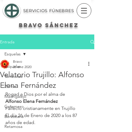
SERVICIOS FÚNEBRES
BRAVO
SÁNCHEZ
Entrada
Esquelas
Bravo
Esquelas
26 ene 2020
Velatorio Trujillo: Alfonso
Torrecillas
Elena Fernández
Zorita
Rogad a Dios por el alma de
Madrigalejo
Alfonso Elena Fernández
Cañamero
Falleció cristianamente en Trujillo
El día 26 de Enero de 2020 a los 87 
Berzocana
años de edad.
Retamosa